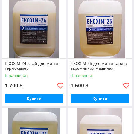
жирових забруднень, як тваринного, так і рослинного
походження, а також для очищення поверхонь від застарілих
забруднень та пригарів (термокамери, грилі та ін.). В окремих
випадках, зокрема на молоко - та м ясопереробних
підприємствах, для досягнення максимального ефекту миття
рекомендоване використання лужних засобів у чергуванні з
кислотними.
ЕКОХІМ 24 засіб для миття
ЕКОХІМ 25 для миття тари в
термокамер
таромийних машинах
В наявності
В наявності
1 700
1 500
₴
₴
Купити
Купити