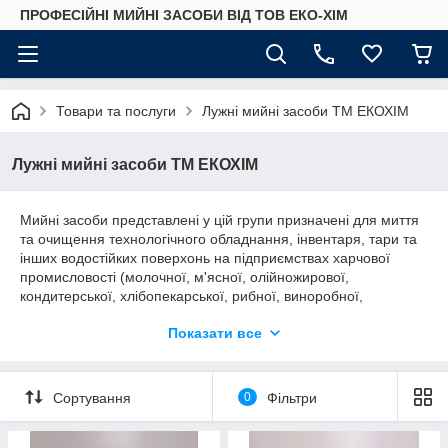
ПРОФЕСІЙНІ МИЙНІ ЗАСОБИ ВІД ТОВ ЕКО-ХІМ
Товари та послуги
Лужні мийні засоби ТМ ЕКОХІМ
Лужні мийні засоби ТМ ЕКОХІМ
Мийні засоби представлені у цій групи призначені для миття
та очищення технологічного обладнання, інвентаря, тари та
інших водостійких поверхонь на підприємствах харчової
промисловості (молочної, м'ясної, олійножирової,
кондитерської, хлібопекарської, рибної, виноробної,
консервної, пивобезалкогольної, в тому числі на виробництві
Показати все
соків), ресторанного бізнесу, торгівлі, та у комунальному
господарстві.
Всі засоби висококонцентровані та використовуються у формі
Сортування
0
Фільтри
робочих розчінів,при СІР-мийці допускається 4-5 кратне
використання робочих розчінів.
Лужні детергенти якнайкраще підходять для видалення