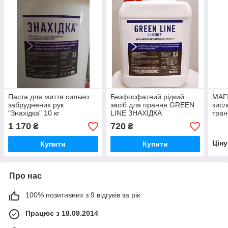
Паста для миття сильно
Безфосфатний рідкий
МАГ
забруднених рук
засіб для прання GREEN
кисл
"Знахідка" 10 кг
LINE ЗНАХІДКА
тран
1 170
720
₴
₴
Цін
Купити
Купити
Про нас
100% позитивних з 9 відгуків за рік
Працює з 18.09.2014