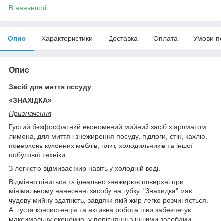
В наявності
Опис
Характеристики
Доставка
Оплата
Умови п
Опис
Засіб для миття посуду
«ЗНАХІДКА»
Призначення
Густий безфосфатний економнний мийний засіб з ароматом
лимона, для миття і знежирення посуду, підлоги, стін, кахлю,
поверхонь кухонних меблів, плит, холодильників та іншої
побутової техніки.
З легкістю відмиває жир навіть у холодній воді.
Відмінно піниться та ідеально знежирює поверхні при
мінімальному нанесенні засобу на губку. "Знахидка" має
чудову мийну здатність, завдяки якій жир легко розчиняється.
А густа консистенція та активна робота піни забезпечує
максимальну економію, у порівнянні з іншими засобами