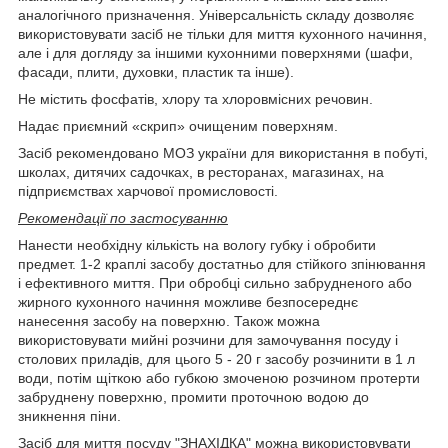
аналогічного призначення. Універсальність складу дозволяє
використовувати засіб не тільки для миття кухонного начиння,
але і для догляду за іншими кухонними поверхнями (шафи,
фасади, плити, духовки, пластик та інше).
Не містить фосфатів, хлору та хлоровмісних речовин.
Надає приємний «скрип» очищеним поверхням.
Засіб рекомендовано МОЗ україни для використання в побуті,
школах, дитячих садочках, в ресторанах, магазинах, на
підприємствах харчової промисловості.
Рекомендації по застосуванню
Нанести необхідну кількість на вологу губку і обробити
предмет. 1-2 краплі засобу достатньо для стійкого зпінювання
і ефективного миття. При обробці сильно забрудненого або
жирного кухонного начиння можливе безпосереднє
нанесення засобу на поверхню. Також можна
використовувати мийні розчини для замочування посуду і
столових приладів, для цього 5 - 20 г засобу розчинити в 1 л
води, потім щіткою або губкою змоченою розчином протерти
забруднену поверхню, промити проточною водою до
зникнення піни.
Засіб для миття посуду "ЗНАХІДКА" можна використовувати