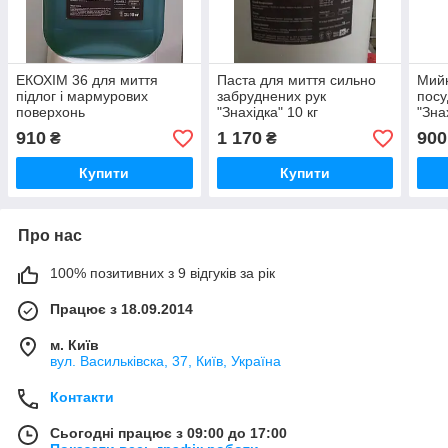
ЕКОХІМ 36 для миття
Паста для миття сильно
Мийн
підлог і мармурових
забруднених рук
пос
поверхонь
"Знахідка" 10 кг
"Зна
910
1 170
900
₴
₴
Купити
Купити
Про нас
100% позитивних з 9 відгуків за рік
Працює з 18.09.2014
м. Київ
вул. Васильківска, 37, Київ, Україна
Контакти
Сьогодні працює з 09:00 до 17:00