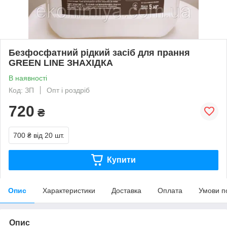
Безфосфатний рідкий засіб для прання
GREEN LINE ЗНАХІДКА
В наявності
Код: ЗП
Опт і роздріб
720
₴
700 ₴
від 20 шт.
Купити
Опис
Характеристики
Доставка
Оплата
Умови п
Опис