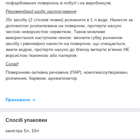
пофарбованих поверхонь в побуті і на виробництві.
Рекомендації щодо застосування
25г засобу (2 столові ложки) розчинити в 1 л води. Нанести за
допомогою розпилювача на поверхню, протерти насухо
чистою неворсистою серветкою. Також можливе
використання наступним чином: змочити губку розчином
засобу і рівномірно нанести на поверхню, що очищається,
змити водою, протерти насухо до блиску витерти м'якою НЕ
ворсистою тканиною або папером.
Склад
Поверхнево-активна речовина (ПАР), комплексоутворювач,
розчинник, барвник, ароматизатор.
Приховати
Спосіб упаковки
каністра 5л, 10л