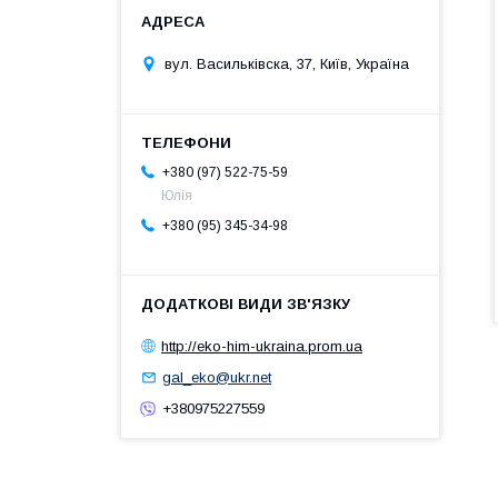
вул. Васильківска, 37, Київ, Україна
+380 (97) 522-75-59
Юлія
+380 (95) 345-34-98
http://eko-him-ukraina.prom.ua
gal_eko@ukr.net
+380975227559